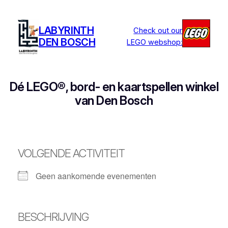
Ga
naar
LABYRINTH
Check out our
de
DEN BOSCH
LEGO webshop:
inhoud
Dé LEGO®, bord- en kaartspellen winkel
van Den Bosch
VOLGENDE ACTIVITEIT
Geen aankomende evenementen
BESCHRIJVING