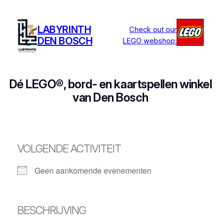
Ga
naar
LABYRINTH
Check out our
de
DEN BOSCH
LEGO webshop:
inhoud
Dé LEGO®, bord- en kaartspellen winkel
van Den Bosch
VOLGENDE ACTIVITEIT
Geen aankomende evenementen
BESCHRIJVING